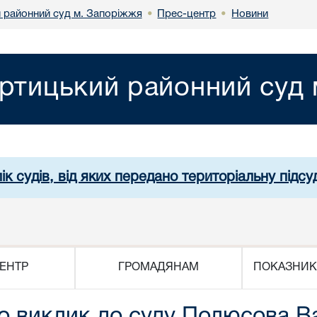
 районний суд м. Запоріжжя
Прес-центр
Новини
•
•
ртицький районний суд
ік судів, від яких передано територіальну підсуд
ЕНТР
ГРОМАДЯНАМ
ПОКАЗНИК
ро виклик до суду Полюсова 