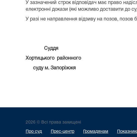
У зазначений строк відповідач має право надісл
електронні докази (які можливо доставити до су
У разі не направлення відзиву на позов, позов 
Суддя
Хортицького районного
суду м. Запорі
2026 © Всі права захищені
Про суд
Прес-центр
Громадянам
Показники