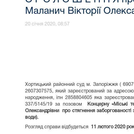
Маланич Вікторії Олекс
20 січня 2020, 08:57
Хортицький районний суд м. Запоріжжя ( 6907
2607307575, який зареєстрований за адресою:
народження, іпн 2858804605 яка зареєстрована
337/5145/19 за позовом
Концерну «Міські 
Олександрівни
про стягнення заборгованості 
води)
.
Розгляд справи відбудеться
11 лютого 2020 рок