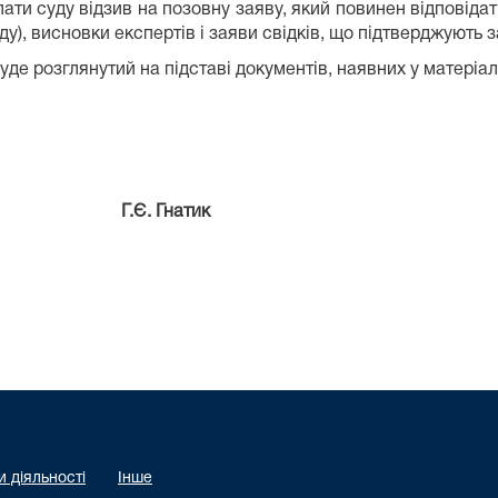
ати суду відзив на позовну заяву, який повинен відповідати
ду), висновки експертів і заяви свідків, що підтверджують 
буде розглянутий на підставі документів, наявних у матеріа
 Г.Є. Гнатик
жжя
 діяльності
Інше