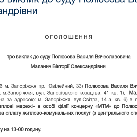
андрівни
О Г О Л О Ш Е Н Н Я
про виклик до суду Полюсова Василя Вячеславовича
Маланич Вікторії Олександрівни
6 м. Запоріжжя пр. Ювілейний, 33)
Полюсова Василя Вя
 м.Запоріжжя, вул. Запорізького козацтва, 41 кв. 1),
Мал
 за адресою: м. Запоріжжя, вул.Світла, 14-а, кв. 6) в 
теплові мережі» в особі філії концерну «МТМ» до Пол
за оплату житлово-комунальних послуг (з центрального оп
у на 13-00 годину.