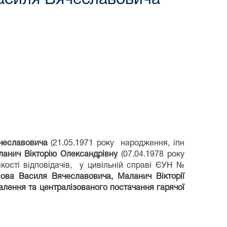
чеславовича
(21.05.1971 року народження, іпн
анич Вікторі
ю Олександрівн
у
(07.04.1978 року
якості відповідачів, у цивільній справі ЄУН №
юсова Василя Вячеславовича
, Маланич Вікторії
алення та централізованого постачання гарячої