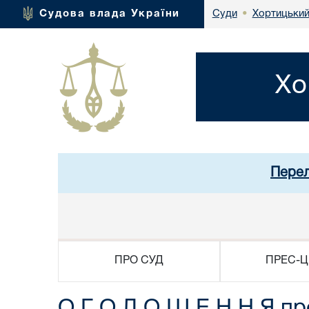
Хортицький
Судова влада України
Суди
•
Хо
Перел
ПРО СУД
ПРЕС-Ц
О Г О Л О Ш Е Н Н Я п